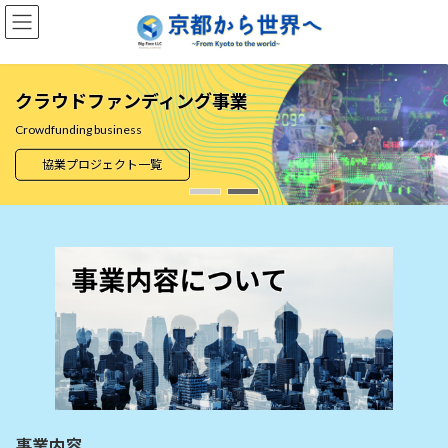
コ
ナ
ン
ビ
テ
ゲ
ン
ー
ツ
シ
クラウドファンディング事業
へ
ョ
ス
ン
Crowdfunding business
キ
に
協業プロジェクト一覧
ッ
移
プ
動
事業内容